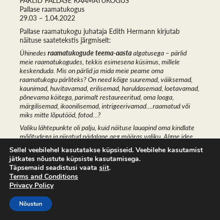
PÄRLID PALLASE RAAMATUKOGUS
Pallase raamatukogus
29.03 – 1.04.2022
Pallase raamatukogu juhataja Edith Hermann kirjutab
näituse saatetekstis järgmiselt:
Ühinedes
raamatukogude teema-aasta
algatusega – pärlid
meie raamatukogudes, tekkis esimesena küsimus, millele
keskenduda. Mis on pärlid ja mida meie peame oma
raamatukogu pärliteks? On need kõige suuremad, väiksemad,
kaunimad, huvitavamad, erilisemad, haruldasemad, loetavamad,
põnevama köitega, parimalt restaureeritud, oma looga,
märgilisemad, ikoonilisemad, intrigeerivamad….raamatud või
miks mitte lõputööd, fotod…?
Valiku lähtepunkte oli palju, kuid näituse lauapind oma kindlate
mõõtudega ja piiratud nädalane aeg määras valiku. Algne idee
oli näitus üles ehitada kontrastiprintsiibil, kuid nagu tavaliselt,
Sellel veebilehel kasutatakse küpsiseid. Veebilehe kasutamist
tulevad protsessi käigus muudatused ja ülespanekul tekivad
jätkates nõustute küpsiste kasutamisega.
uued ideed. Teinekord sama pealkirjaga näituse puhul, kui
Täpsemaid seadistusi vaata
siit
.
muutub inimene, ruum või eksponeerimise pind on valik kindlasti
Terms and Conditions
teistsugune. Millised teosed jäid seekord minu valikus sõelale ja
Privacy Policy
sametkattega lauale?
Nõustun