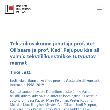
Tekstiiliosakonna juhataja prof. Aet 
Ollisaare ja prof. Kadi Pajupuu käe all 
valmis tekstiilikunstnikke tutvustav 
raamat
TEGIJAD.
Eesti Tekstiilikunstnike Liidu preemia Aasta tekstiilikunstnik
laureaadid 1996–2019
Raamat annab ülevaate läbi mitme aastakümne Aasta
tekstiilikunstnikuks valitud autorite loomingust. Kajastatud
autorid on: Elna Kaasik, Mare Kelpman, Peeter Kuutma,
Maasike Maasik, Lylian Meister, Aet Ollisaar, Kadi Pajupuu,
Ene Pars, Erika Pedak, Katrin Pere, Tiina Puhkan, Ülle