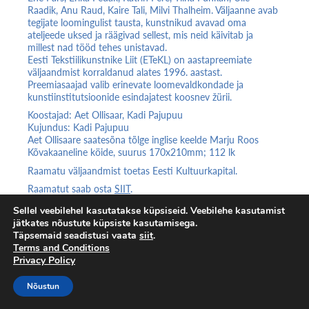
Raadik, Anu Raud, Kaire Tali, Milvi Thalheim. Väljaanne avab
tegijate loomingulist tausta, kunstnikud avavad oma
ateljeede uksed ja räägivad sellest, mis neid käivitab ja
millest nad tööd tehes unistavad.
Eesti Tekstiilikunstnike Liit (ETeKL) on aastapreemiate
väljaandmist korraldanud alates 1996. aastast.
Preemiasaajad valib erinevate loomevaldkondade ja
kunstiinstitutsioonide esindajatest koosnev žürii.
Koostajad: Aet Ollisaar, Kadi Pajupuu
Kujundus: Kadi Pajupuu
Aet Ollisaare saatesõna tõlge inglise keelde Marju Roos
Kõvakaaneline köide, suurus 170x210mm; 112 lk
Raamatu väljaandmist toetas Eesti Kultuurkapital.
Raamatut saab osta
SIIT
.
Sellel veebilehel kasutatakse küpsiseid. Veebilehe kasutamist
jätkates nõustute küpsiste kasutamisega.
Täpsemaid seadistusi vaata
siit
.
Terms and Conditions
Privacy Policy
Nõustun