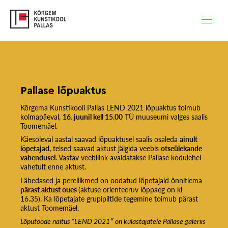
Pallase lõpuaktus
Kõrgema Kunstikooli Pallas LEND 2021 lõpuaktus toimub
kolmapäeval,
16. juunil kell 15.00
TÜ muuseumi valges saalis
Toomemäel.
Käesoleval aastal saavad lõpuaktusel saalis osaleda
ainult
lõpetajad,
teised saavad aktust jälgida veebis
otseülekande
vahendusel
. Vastav veebilink avaldatakse Pallase kodulehel
vahetult enne aktust.
Lähedased ja pereliikmed on oodatud lõpetajaid õnnitlema
pärast aktust õues
(aktuse orienteeruv lõppaeg on kl
16.35). Ka lõpetajate grupipiltide tegemine toimub pärast
aktust Toomemäel.
Lõputööde näitus “LEND 2021″ on külastajatele Pallase galeriis