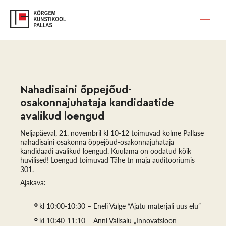
Nahadisaini õppejõud-
osakonnajuhataja kandidaatide 
avalikud loengud
Neljapäeval, 21. novembril kl 10-12 toimuvad kolme Pallase
nahadisaini osakonna õppejõud-osakonnajuhataja
kandidaadi avalikud loengud. Kuulama on oodatud kõik
huvilised! Loengud toimuvad Tähe tn maja auditooriumis
301.
Ajakava:
kl 10:00-10:30 – Eneli Valge “Ajatu materjali uus elu”
kl 10:40-11:10 – Anni Vallsalu „Innovatsioon