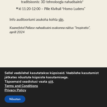
traditsioonis: 3D tehnoloogia nahadisainis“
kl 11:20-12:00 – Pille Kivihall “Homo Ludens”
Info auditooriumi asukoha kohta
siin
.
Kaanefotol Pallase nahadisaini osakonna näitus “Inspiratio”,
aprill 2024
Sellel veebilehel kasutatakse küpsiseid. Veebilehe kasutamist
jätkates nõustute küpsiste kasutamisega.
Täpsemaid seadistusi vaata
siit
.
Terms and Conditions
Privacy Policy
Nõustun